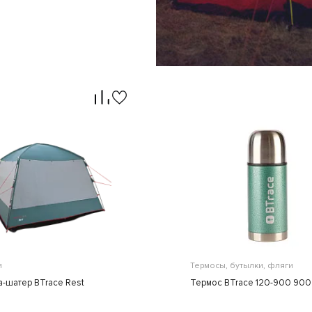
ИДЕРЫ ПРОДАЖ
СПЕЦПРЕДЛОЖ
Вам понравятся эти
Товары по выгодны
товары
ценам
и
Термосы, бутылки, фляги
а-шатер BTrace Rest
Термос BTrace 120-900 900