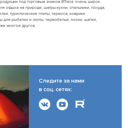
родукции под торговым знаком BTrace очень широк.
ля отдыха на природе, шатры-кухни, спальники, посуда,
лки, туристические плиты, термоса, коврики
 для рыбалки и охоты, термобелье, носки, шапки,
кже многое другое.
03.12.19
Следите за нами
 магазине
в соц. сетях:
ь качественный термос в интернет-магазине
Приглашаем вас пр
ке термоса. Эта статья - сводная информация...
рыболовство на Рус
ПОДРОБНЕЕ