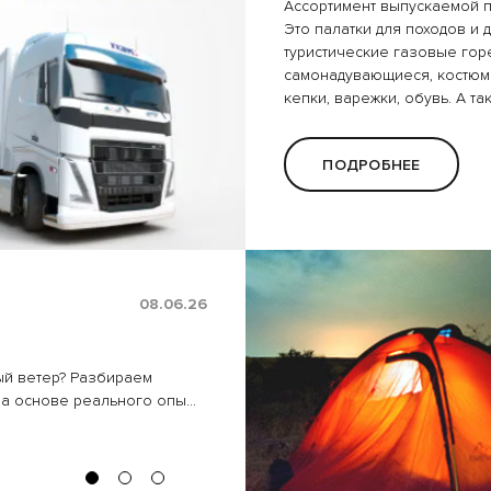
Ассортимент выпускаемой п
Это палатки для походов и д
туристические газовые горе
самонадувающиеся, костюмы
кепки, варежки, обувь. А та
ПОДРОБНЕЕ
08.06.26
купить термос в интернет
ный ветер? Разбираем
В этой статье мы расскажем как
купит
а основе реального опы...
и на что обращать внимание при покуп
ПОДРОБНЕЕ