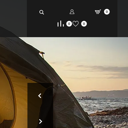
0
0
0