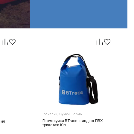
ЕНИЯ
НОВЫЕ
ПОСТУПЛЕНИЯ
м
Самые новые товары в
нашем каталоге
Рюкзаки, Сумки, Гермы
Гермосумка BTrace стандарт ПВХ
 мл
трикотаж 10л