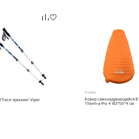
+
БОЛЬШЕ ТОВАРО
НАШЕМ КАТАЛО
Ковры
Ковер самонадувающийся B
Все спепредложени
BTrace треккинг Viper
Therm-a-Pro 4 183*55*4 см