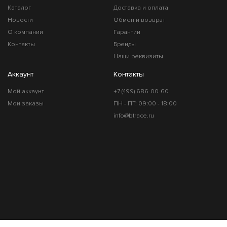
Каталог
Доставка и оплата
Новости
Обмен и возврат
О компании
Гарантии
Контакты
Бренды
Наши реквизиты
Аккаунт
Контакты
Мой аккаунт
+7 (499) 686-00-60
Мои заказы
ПН - ПТ: 09:00 - 18:00
info@btrace.ru