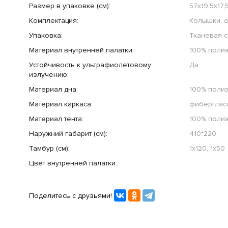
Размер в упаковке (см):
57х19,5х17,
Комплектация:
Колышки, о
Упаковка:
Тканевая с
Материал внутренней палатки:
100% полиэ
Устойчивость к ультрафиолетовому
Да
излучению:
Материал дна:
100% полиэ
Материал каркаса:
фибергласс
Материал тента:
100% полиэ
Наружний габарит (см):
410*220
Тамбур (см):
1х120, 1х50
Цвет внутренней палатки:
Поделитесь с друзьями!