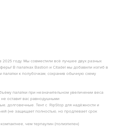
 2025 году. Мы совместили всё лучшее двух разных
еры! В палатках Bastion и Citadel мы добавили изгиб в
м палатки к полубочкам, сохранив обычную схему
 объёму палатки при незначительном увеличении веса
т не оставит вас равнодушными
ные, долговечные. Тент с RipStop для надёжности и
чей (не защищает полностью, но продлевает срок
 компактнее, чем терпаулин (полиэтилен)