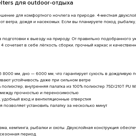
elters для outdoor-отдыха
шение для комфортного ночлега на природе. 4-местная двухслой
 ветра, дождя и насекомых. Если вы планируете поход, рыбалку,
подготовки к выезду на природу. От правильно подобранного ук
l 4 сочетает в себе лёгкость сборки, прочный каркас и качеств
 8000 мм, дно — 6000 мм, что гарантирует сухость в дождливую 
ивают устойчивость даже при сильном ветре
 полиэстер, внутренняя палатка из 100% полиэстер 75D/210T PU W
между прочностью и переносимостью
, удобный вход и вентиляционные отверстия
я позволяет установить палатку за несколько минут
зма, кемпинга, рыбалки и охоты. Двухслойная конструкция обесп
хсезонная период.