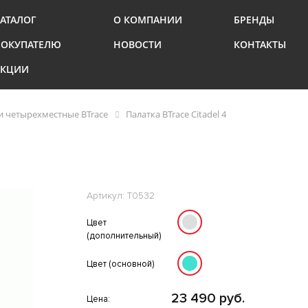
АТАЛОГ
О КОМПАНИИ
БРЕНДЫ
ПОКУПАТЕЛЮ
НОВОСТИ
КОНТАКТЫ
АКЦИИ
и четырехместные BTrace
Палатка BTrace Citadel 4
Артикул: T0532
Цвет
(дополнительный)
Цвет (основной)
23 490 руб.
Цена: