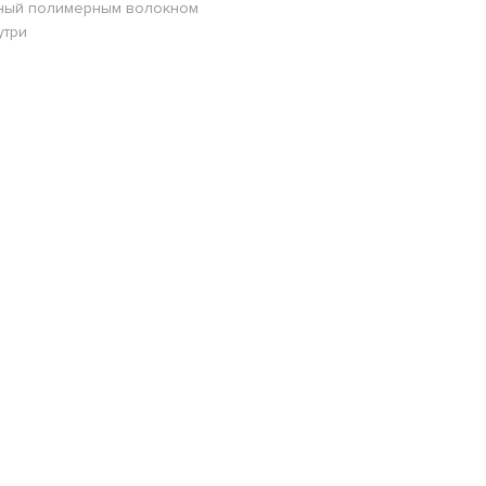
енный полимерным волокном
утри