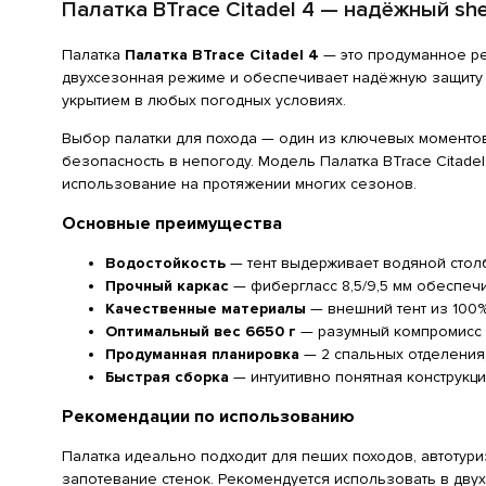
Палатка BTrace Citadel 4 — надёжный sh
Палатка
Палатка BTrace Citadel 4
— это продуманное ре
двухсезонная режиме и обеспечивает надёжную защиту от
укрытием в любых погодных условиях.
Выбор палатки для похода — один из ключевых моментов 
безопасность в непогоду. Модель Палатка BTrace Citade
использование на протяжении многих сезонов.
Основные преимущества
Водостойкость
— тент выдерживает водяной столб
Прочный каркас
— фибергласс 8,5/9,5 мм обеспеч
Качественные материалы
— внешний тент из 100%
Оптимальный вес 6650 г
— разумный компромисс 
Продуманная планировка
— 2 спальных отделения
Быстрая сборка
— интуитивно понятная конструкци
Рекомендации по использованию
Палатка идеально подходит для пеших походов, автотури
запотевание стенок. Рекомендуется использовать в дву