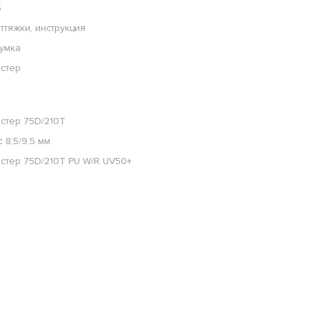
5
ттяжки, инструкция
умка
стер
стер 75D/210Т
 8,5/9,5 мм
стер 75D/210T PU W/R UV50+