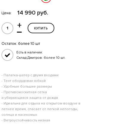
14 990 руб.
Цена:
+
–
КУПИТЬ
Остаток:
более 10 шт
Есть в наличии:
Склад Дмитров: более 10 шт.
- Палатка-шатер с двумя входами
- Тент оборудован юбкой
- Удобные большие размеры
- Противомоскитная сетка
и убирающаяся защита от дождя
- Идеальна для отдыха на открытом воздухе в
летнее время, спасает от легкой непогоды,
солнца и насекомых
- Ветроустойчивость низкая