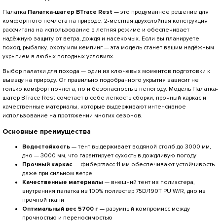
Палатка
Палатка-шатер BTrace Rest
— это продуманное решение для
комфортного ночлега на природе. 2-местная двухслойная конструкция
рассчитана на использование в летняя режиме и обеспечивает
надёжную защиту от ветра, дождя и насекомых. Если вы планируете
поход, рыбалку, охоту или кемпинг — эта модель станет вашим надёжным
укрытием в любых погодных условиях.
Выбор палатки для похода — один из ключевых моментов подготовки к
выезду на природу. От правильно подобранного укрытия зависит не
только комфорт ночлега, но и безопасность в непогоду. Модель Палатка-
шатер BTrace Rest сочетает в себе лёгкость сборки, прочный каркас и
качественные материалы, которые выдерживают интенсивное
использование на протяжении многих сезонов.
Основные преимущества
Водостойкость
— тент выдерживает водяной столб до 3000 мм,
дно — 3000 мм, что гарантирует сухость в дождливую погоду
Прочный каркас
— фибергласс 11 мм обеспечивают устойчивость
даже при сильном ветре
Качественные материалы
— внешний тент из полиэстера,
внутренняя палатка из 100% полиэстер 75D/190T PU W/R, дно из
прочной ткани
Оптимальный вес 5700 г
— разумный компромисс между
прочностью и переносимостью