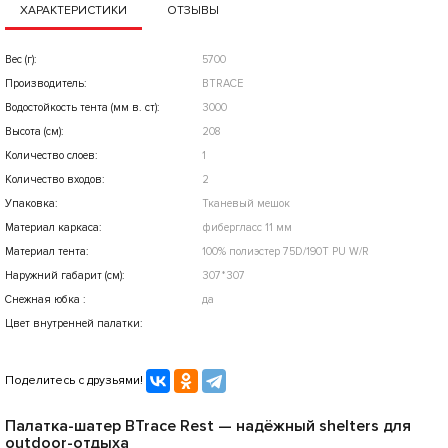
ХАРАКТЕРИСТИКИ
ОТЗЫВЫ
Вес (г):
5700
Производитель:
BTRACE
Водостойкость тента (мм в. ст):
3000
Высота (см):
208
Количество слоев:
1
Количество входов:
2
Упаковка:
Тканевый мешок
Материал каркаса:
фибергласс 11 мм
Материал тента:
100% полиэстер 75D/190T PU W/R
Наружний габарит (см):
307*307
Снежная юбка :
да
Цвет внутренней палатки:
Поделитесь с друзьями!
Палатка-шатер BTrace Rest — надёжный shelters для
outdoor-отдыха