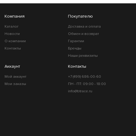
Компания
Покупателю
Каталог
Доставка и оплата
Новости
Обмен и возврат
О компании
Гарантии
Контакты
Бренды
Наши реквизиты
Аккаунт
Контакты
Мой аккаунт
+7 (499) 686-00-60
Мои заказы
ПН - ПТ: 09:00 - 18:00
info@btrace.ru