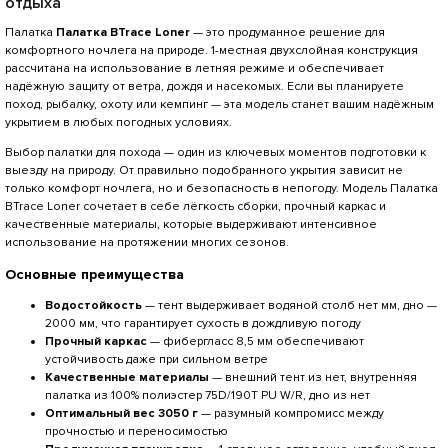
отдыха
Палатка
Палатка BTrace Loner
— это продуманное решение для
комфортного ночлега на природе. 1-местная двухслойная конструкция
рассчитана на использование в летняя режиме и обеспечивает
надёжную защиту от ветра, дождя и насекомых. Если вы планируете
поход, рыбалку, охоту или кемпинг — эта модель станет вашим надёжным
укрытием в любых погодных условиях.
Выбор палатки для похода — один из ключевых моментов подготовки к
выезду на природу. От правильно подобранного укрытия зависит не
только комфорт ночлега, но и безопасность в непогоду. Модель Палатка
BTrace Loner сочетает в себе лёгкость сборки, прочный каркас и
качественные материалы, которые выдерживают интенсивное
использование на протяжении многих сезонов.
Основные преимущества
Водостойкость
— тент выдерживает водяной столб нет мм, дно —
2000 мм, что гарантирует сухость в дождливую погоду
Прочный каркас
— фибергласс 8,5 мм обеспечивают
устойчивость даже при сильном ветре
Качественные материалы
— внешний тент из нет, внутренняя
палатка из 100% полиэстер 75D/190T PU W/R, дно из нет
Оптимальный вес 3050 г
— разумный компромисс между
прочностью и переносимостью