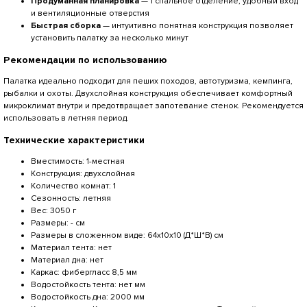
Продуманная планировка
— 1 спальное отделение, удобный вход
и вентиляционные отверстия
Быстрая сборка
— интуитивно понятная конструкция позволяет
установить палатку за несколько минут
Рекомендации по использованию
Палатка идеально подходит для пеших походов, автотуризма, кемпинга,
рыбалки и охоты. Двухслойная конструкция обеспечивает комфортный
микроклимат внутри и предотвращает запотевание стенок. Рекомендуется
использовать в летняя период.
Технические характеристики
Вместимость: 1-местная
Конструкция: двухслойная
Количество комнат: 1
Сезонность: летняя
Вес: 3050 г
Размеры: - см
Размеры в сложенном виде: 64х10х10 (Д*Ш*В) см
Материал тента: нет
Материал дна: нет
Каркас: фибергласс 8,5 мм
Водостойкость тента: нет мм
Водостойкость дна: 2000 мм