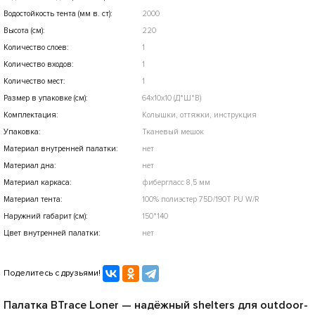
Водостойкость тента (мм в. ст):
2000
Высота (см):
220
Количество слоев:
1
Количество входов:
1
Количество мест:
1
Размер в упаковке (см):
64х10х10 (Д*Ш*В)
Комплектация:
Колышки, оттяжки, инструкция
Упаковка:
Тканевый мешок
Материал внутренней палатки:
нет
Материал дна:
нет
Материал каркаса:
фибергласс 8,5 мм
Материал тента:
100% полиэстер 75D/190T PU W/R
Наружний габарит (см):
150*140
Цвет внутренней палатки:
нет
Поделитесь с друзьями!
Палатка BTrace Loner — надёжный shelters для outdoor-