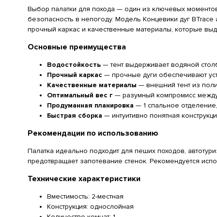
Выбор палатки для похода — один из ключевых моментов 
безопасность в непогоду. Модель Концевики дуг BTrace а
прочный каркас и качественные материалы, которые вы
Основные преимущества
Водостойкость
— тент выдерживает водяной столб
Прочный каркас
— прочные дуги обеспечивают уст
Качественные материалы
— внешний тент из поли
Оптимальный вес г
— разумный компромисс между
Продуманная планировка
— 1 спальное отделение,
Быстрая сборка
— интуитивно понятная конструкци
Рекомендации по использованию
Палатка идеально подходит для пеших походов, автотури
предотвращает запотевание стенок. Рекомендуется испо
Технические характеристики
Вместимость: 2-местная
Конструкция: однослойная
Количество комнат: 1