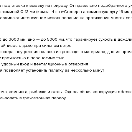
подготовки к выезду на природу. От правильно подобранного ук
люминий Ø 13 мм (компл. 4 шт.)+Стопер в алюминивую дугу 16 мм 
держивают интенсивное использование на протяжении многих се
 до 3000 мм, дно — до 5000 мм, что гарантирует сухость в дождл
ойчивость даже при сильном ветре
эстера, внутренняя палатка из дышащего материала, дно из проч
 прочностью и переносимостью
 удобный вход и вентиляционные отверстия
я позволяет установить палатку за несколько минут
зма, кемпинга, рыбалки и охоты. Однослойная конструкция обесп
льзовать в трёхсезонная период.