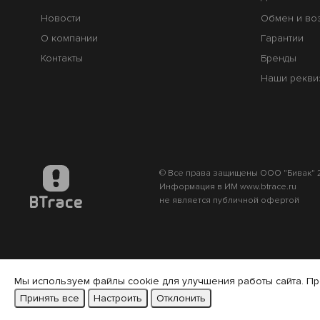
Новости
Обмен и во
О компании
Гарантии
Контакты
Бренды
Наши рекви
© Все права защищены ООО "Бивак" 2
Информация в ИМ www.btrace.ru
не является публичной офертой
Мы используем файлы cookie для улучшения работы сайта. Пр
Принять все
Настроить
Отклонить