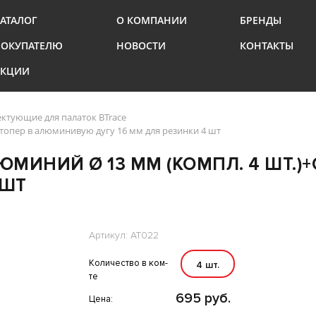
АТАЛОГ
О КОМПАНИИ
БРЕНДЫ
ПОКУПАТЕЛЮ
НОВОСТИ
КОНТАКТЫ
АКЦИИ
ктующие для палаток BTrace
Стопер в алюминивую дугу 16 мм для резинки 4 шт
ЮМИНИЙ Ø 13 ММ (КОМПЛ. 4 ШТ.
 ШТ
Артикул: AT022
Количество в ком-
4 шт.
те
695 руб.
Цена: