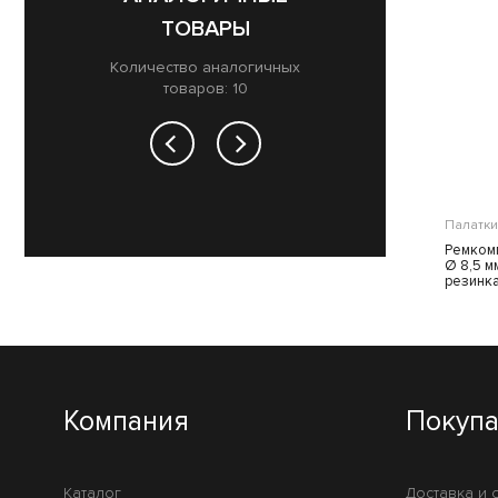
ТОВАРЫ
Количество аналогичных
товаров: 10
Палатки
Палатки
Каркас BTrace для палатки-шатра
Ремкомп
Rest
Ø 8,5 м
резинка
Компания
Покуп
Каталог
Доставка и 