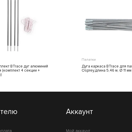
Палатки
лект BTrace дуг алюминий
Дуга каркаса BTrace для па
м (комплект 4 секции +
Osprey,длина 5,46 м, Ø 11 мм
)
ателю
Аккаунт
оплата
Мой аккаунт