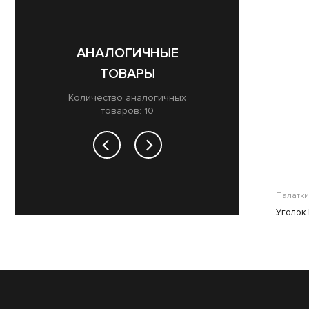
АНАЛОГИЧНЫЕ
ТОВАРЫ
Количество аналогичных
товаров: 10
Палатки
Палатки
Каркас BTrace для палатки-шатра
Уголок 
Camp