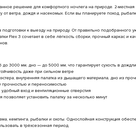
анное решение для комфортного ночлега на природе. 2-местная 
от ветра, дождя и насекомых. Если вы планируете поход, рыбалку
подготовки к выезду на природу. От правильно подобранного ук
атки Flex 3 сочетает в себе лёгкость сборки, прочный каркас и 
нов.
 до 3000 мм, дно — до 5000 мм, что гарантирует сухость в дождл
ойчивость даже при сильном ветре
эстера, внутренняя палатка из дышащего материала, дно из проч
 прочностью и переносимостью
 удобный вход и вентиляционные отверстия
я позволяет установить палатку за несколько минут
зма, кемпинга, рыбалки и охоты. Однослойная конструкция обесп
льзовать в трёхсезонная период.