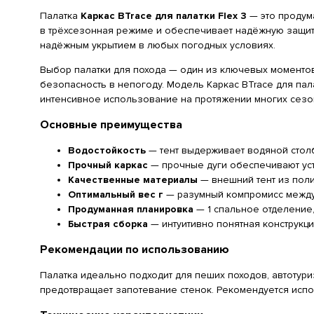
Палатка
Каркас BTrace для палатки Flex 3
— это продум
в трёхсезонная режиме и обеспечивает надёжную защиту 
надёжным укрытием в любых погодных условиях.
Выбор палатки для похода — один из ключевых моментов 
безопасность в непогоду. Модель Каркас BTrace для пал
интенсивное использование на протяжении многих сезо
Основные преимущества
Водостойкость
— тент выдерживает водяной столб
Прочный каркас
— прочные дуги обеспечивают уст
Качественные материалы
— внешний тент из поли
Оптимальный вес г
— разумный компромисс между
Продуманная планировка
— 1 спальное отделение,
Быстрая сборка
— интуитивно понятная конструкци
Рекомендации по использованию
Палатка идеально подходит для пеших походов, автотури
предотвращает запотевание стенок. Рекомендуется испо