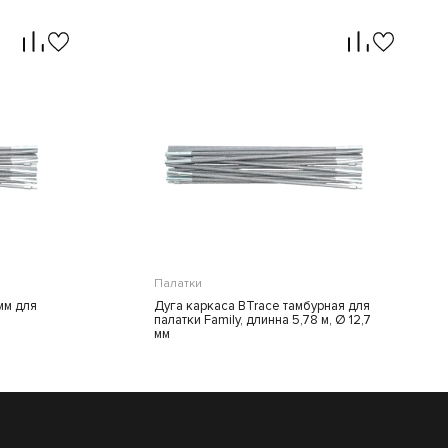
Палатки
мм для
Дуга каркаса BTrace тамбурная для
палатки Family, длинна 5,78 м, Ø 12,7
мм