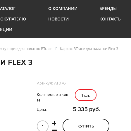
АТАЛОГ
О КОМПАНИИ
БРЕНДЫ
ПОКУПАТЕЛЮ
НОВОСТИ
КОНТАКТЫ
АКЦИИ
ктующие для палаток BTrace
Каркас BTrace для палатки Flex 3
И FLEX 3
Артикул: AT076
Количество в ком-
1 шт.
те
5 335 руб.
Цена:
+
КУПИТЬ
–