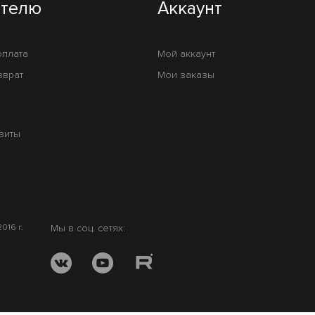
ателю
Аккаунт
оплата
Мой аккаунт
зврат
Мои заказы
зиты
016 г.
Мы в соц. сетях: