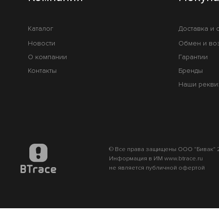
Каталог
Доставка и 
Новости
Обмен и во
О компании
Гарантии
Контакты
Бренды
Наши рекви
© Все права защищены ООО "Бивак" 2
Информация в ИМ www.btrace.ru
не является публичной офертой