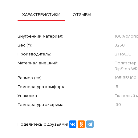
ХАРАКТЕРИСТИКИ
ОТЗЫВЫ
Внутренний материал:
100% хлопо
Вес (г):
3250
Производитель:
BTRACE
Материал внешний:
Полиэстер 
RipStop WR
Размер (см):
195*35*100
Температура комфорта:
-5
Упаковка:
Тканевый 
Температура экстрима:
-30
Поделитесь с друзьями!