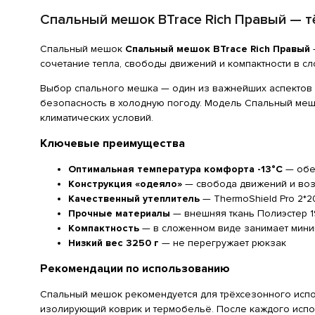
Спальный мешок BTrace Rich Правый — т
Спальный мешок
Спальный мешок BTrace Rich Правый
сочетание тепла, свободы движений и компактности в сл
Выбор спального мешка — один из важнейших аспектов по
безопасность в холодную погоду. Модель Спальный мешо
климатических условий.
Ключевые преимущества
Оптимальная температура комфорта -13°C
— обе
Конструкция «одеяло»
— свобода движений и воз
Качественный утеплитель
— ThermoShield Pro 2*2
Прочные материалы
— внешняя ткань Полиэстер 19
Компактность
— в сложенном виде занимает мини
Низкий вес 3250 г
— не перегружает рюкзак
Рекомендации по использованию
Спальный мешок рекомендуется для трёхсезонного испо
изолирующий коврик и термобельё. После каждого испо