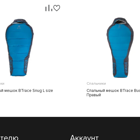
ки
Спальники
й мешок BTrace Snug L size
Спальный мешок BTrace Bud
Правый
ателю
Аккаунт