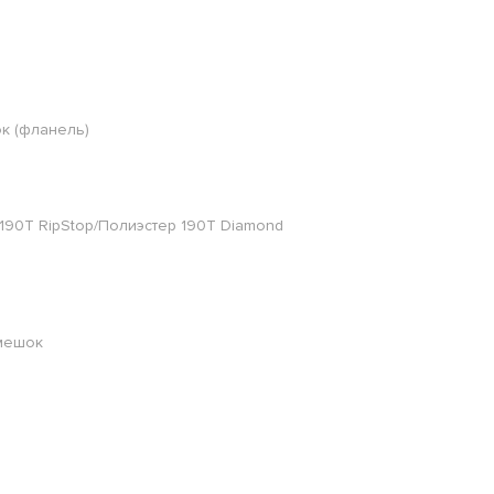
к (фланель)
190Т RipStop/Полиэстер 190Т Diamond
мешок