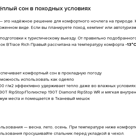
ёплый сон в походных условиях
— это надёжное решение для комфортного ночлега на природе. 
оженном виде. Если вы планируете поход, кемпинг или автотуриз
дготовки к туристическому выезду. От правильно подобранного 
к BTrace Rich Правый рассчитана на температуру комфорта
-13°
спечивает комфортный сон в прохладную погоду
можность использовать как одеяло
00 г/м2 эффективно удерживает тепло даже во влажных условиях
0Т RipStop/Полиэстер 190Т Diamond RipStop WR и мягкая внутре
мум места и помещается в Тканевый мешок
льзования — весна, лето, осень. При температуре ниже комфор
льзования просушивайте спальник перед укладкой в чехол.