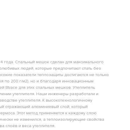
24 года. Спальный мешок сделан для максимального
лолюбивых людей, которые предпочитают спать без
сокие показатели теплозащиты достигаются не только
оя по 200 г/м2), но и благодаря инновационным
 Btrace для этих спальных мешков. Утеплитель
овлении утеплителя. Наши инженеры разработали и
зводстве утеплителя. К высокотехнологичному
чный отражающий алюминиевый слой, который
термоса. Этот метод применяется к каждому слою
ктически не изменился, а теплоизолирующие свойства
ва слоёв и веса утеплителя.