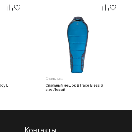
Спальники
dy L
Спальный мешок BTrace Bless S
size Левый
Контакты