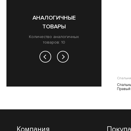
АНАЛОГИЧНЫЕ
ТОВАРЫ
Количество аналогичных
товаров: 10
Спальники
Спальни
Спальный мешок BTrace Swelter L
Спальны
size Левый
Правый
Компания
Покуп