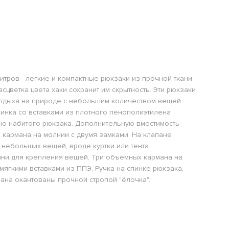
итров - легкие и компактные рюкзаки из прочной ткани
сцветка цвета хаки сохранит им скрытность. Эти рюкзаки
 отдыха на природе с небольшим количеством вещей.
нка со вставками из плотного пенополиэтилена
но набитого рюкзака. Дополнительную вместимость
 кармана на молнии с двумя замками. На клапане
небольших вещей, вроде куртки или тента.
и для крепления вещей, Три объемных кармана на
мягкими вставками из ППЭ, Ручка на спинке рюкзака,
пана окантованы прочной стропой "ёлочка".