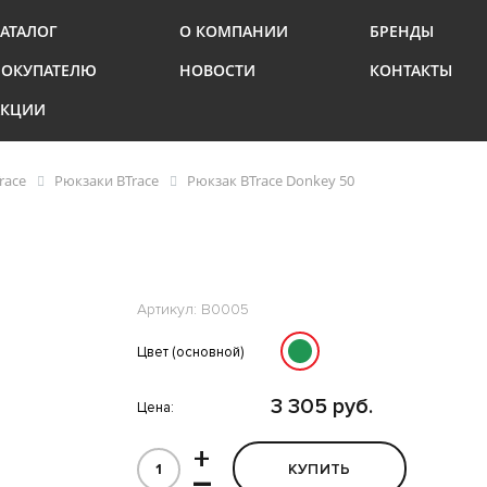
АТАЛОГ
О КОМПАНИИ
БРЕНДЫ
ПОКУПАТЕЛЮ
НОВОСТИ
КОНТАКТЫ
АКЦИИ
race
Рюкзаки BTrace
Рюкзак BTrace Donkey 50
Артикул: B0005
Цвет (основной)
3 305 руб.
Цена:
+
КУПИТЬ
–