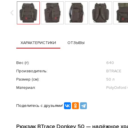
ХАРАКТЕРИСТИКИ
ОТЗЫВЫ
Вес (г):
640
Производитель:
BTRACE
Размер (см):
50 л
Материал:
PolyOxford
Поделитесь с друзьями!
Рюкзак BTrace Donkey 50 — надёжное хр