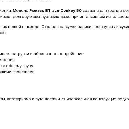
яжения. Модель
Рюкзак BTrace Donkey 50
создана для тех, кто це
ивают долговую эксплуатацию даже при интенсивном использова
х вещей в походе. От качества сумки зависит, останутся ли сух
жно.
ивает нагрузки и абразивное воздействие
ряжения
 к общему грузу
ющими свойствами
ты, автотуризма и путешествий. Универсальная конструкция подх