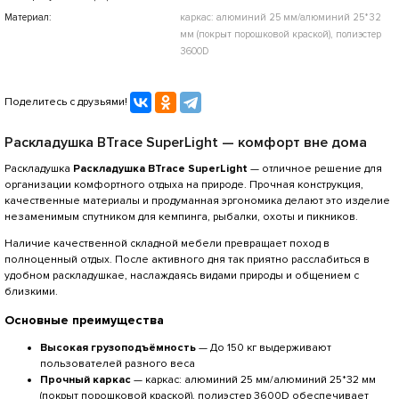
Материал:
каркас: алюминий 25 мм/алюминий 25*32
мм (покрыт порошковой краской), полиэстер
3600D
Поделитесь с друзьями!
Раскладушка BTrace SuperLight — комфорт вне дома
Раскладушка
Раскладушка BTrace SuperLight
— отличное решение для
организации комфортного отдыха на природе. Прочная конструкция,
качественные материалы и продуманная эргономика делают это изделие
незаменимым спутником для кемпинга, рыбалки, охоты и пикников.
Наличие качественной складной мебели превращает поход в
полноценный отдых. После активного дня так приятно расслабиться в
удобном раскладушкае, наслаждаясь видами природы и общением с
близкими.
Основные преимущества
Высокая грузоподъёмность
— До 150 кг выдерживают
пользователей разного веса
Прочный каркас
— каркас: алюминий 25 мм/алюминий 25*32 мм
(покрыт порошковой краской), полиэстер 3600D обеспечивает