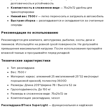
долговечность и устойчивость
Компактность в сложенном виде
— 75x21x72 удобны для
транспортировки
Низкий вес 7500 г
— легко переносить и загружать в автомобиль
Быстрая сборка
— раскладывается и складывается за считанные
секунды
Рекомендации по использованию
Рекомендуется для кемпинга, автотуризма, рыбалки, охоты, дачи и
пикников. Используйте на ровной сухой поверхности. Не допускайте
превышения максимальной нагрузки. После использования протирайте
влажной тканью и просушивайте перед укладкой.
Технические характеристики
Тип: раскладушка
Вес: 7500 г
Материал: каркас: алюминий 25 мм/алюминий 25*32 мм (покрыт
порошковой краской), полиэстер 3600D
Размеры: Длина 209*Ширина 78 / Высота 52 см
Грузоподъёмность: До 150 кг
Размеры в сложенном виде: 75x21x72 см
Комплектация: раскладушка, чехол
Раскладушка BTrace SuperLight
— функциональная и надёжная