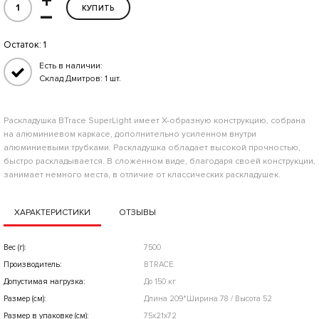
+
–
КУПИТЬ
Остаток:
1
Есть в наличии:
Склад Дмитров: 1 шт.
Раскладушка BTrace SuperLight имеет Х-образную конструкцию, собрана
на алюминиевом каркасе, дополнительно усиленном внутри
алюминиевыми трубками. Раскладушка обладает высокой прочностью,
быстро раскладывается. В сложенном виде, благодаря своей конструкции,
занимает немного места, в отличие от классических раскладушек.
ХАРАКТЕРИСТИКИ
ОТЗЫВЫ
Вес (г):
7500
Производитель:
BTRACE
Допустимая нагрузка:
До 150 кг
Размер (см):
Длина 209*Ширина 78 / Высота 52
Размер в упаковке (см):
75x21x72