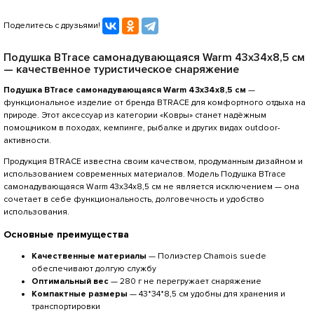
Поделитесь с друзьями!
Подушка BTrace самонадувающаяся Warm 43x34x8,5 см
— качественное туристическое снаряжение
Подушка BTrace самонадувающаяся Warm 43x34x8,5 см
—
функциональное изделие от бренда BTRACE для комфортного отдыха на
природе. Этот аксессуар из категории «Ковры» станет надёжным
помощником в походах, кемпинге, рыбалке и других видах outdoor-
активности.
Продукция BTRACE известна своим качеством, продуманным дизайном и
использованием современных материалов. Модель Подушка BTrace
самонадувающаяся Warm 43x34x8,5 см не является исключением — она
сочетает в себе функциональность, долговечность и удобство
использования.
Основные преимущества
Качественные материалы
— Полиэстер Сhamois suede
обеспечивают долгую службу
Оптимальный вес
— 280 г не перегружает снаряжение
Компактные размеры
— 43*34*8,5 см удобны для хранения и
транспортировки