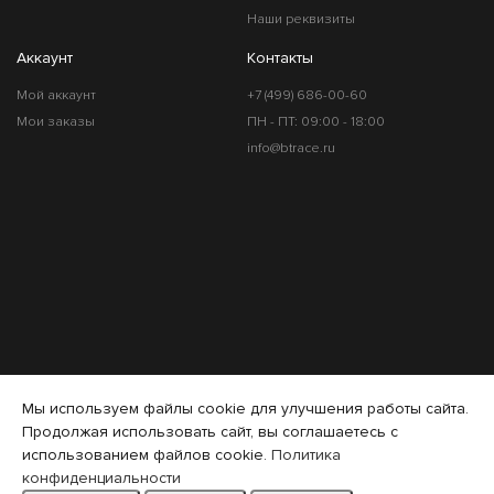
Наши реквизиты
Аккаунт
Контакты
Мой аккаунт
+7 (499) 686-00-60
Мои заказы
ПН - ПТ: 09:00 - 18:00
info@btrace.ru
Мы используем файлы cookie для улучшения работы сайта.
Продолжая использовать сайт, вы соглашаетесь с
использованием файлов cookie.
Политика
конфиденциальности