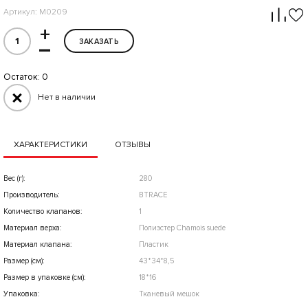
Артикул: M0209
+
–
ЗАКАЗАТЬ
Остаток:
0
Нет в наличии
ХАРАКТЕРИСТИКИ
ОТЗЫВЫ
Вес (г):
280
Производитель:
BTRACE
Количество клапанов:
1
Материал верха:
Полиэстер Сhamois suede
Материал клапана:
Пластик
Размер (см):
43*34*8,5
Размер в упаковке (см):
18*16
Упаковка:
Тканевый мешок