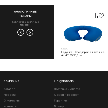
АНАЛОГИЧНЫЕ
ТОВАРЫ
Количество аналогичных
товаров: 4
Ковры
Ковры
Подушка BTrace
Подушка BTrace дорожная под шею
самонадувающаяся Elastic
Air 40*30*10,5 см
50x30x16,5 см
Компания
Покупателю
Каталог
Доставка и оплата
Новости
Обмен и возврат
О компании
Гарантии
Контакты
Бренды