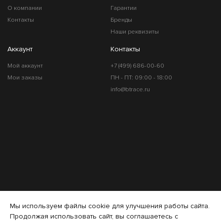
О компании
Гарантии
Контакты
Бренды
Наши реквизиты
Аккаунт
Контакты
Мой аккаунт
+7 (499) 686-00-60
Мои заказы
ПН - ПТ: 09:00 - 18:00
info@btrace.ru
Мы используем файлы cookie для улучшения работы сайта.
Продолжая использовать сайт, вы соглашаетесь с