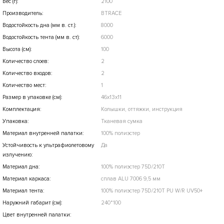
Вес (г):
2100
Производитель:
BTRACE
Водостойкость дна (мм в. ст.):
8000
Водостойкость тента (мм в. ст):
6000
Высота (см):
100
Количество слоев:
2
Количество входов:
2
Количество мест:
1
Размер в упаковке (см):
46х13х11
Комплектация:
Колышки, оттяжки, инструкция
Упаковка:
Тканевая сумка
Материал внутренней палатки:
100% полиэстер
Устойчивость к ультрафиолетовому
Да
излучению:
Материал дна:
100% полиэстер 75D/210Т
Материал каркаса:
сплав ALU 7006 9,5 мм
Материал тента:
100% полиэстер 75D/210T PU W/R UV50+
Наружний габарит (см):
240*100
Цвет внутренней палатки: