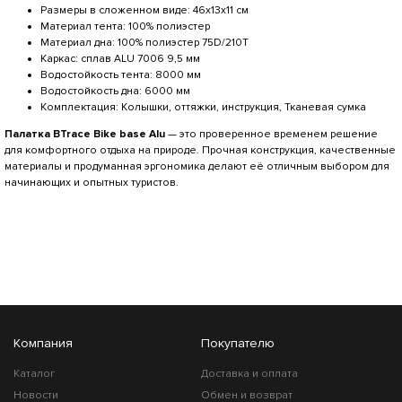
Размеры в сложенном виде: 46х13х11 см
Материал тента: 100% полиэстер
Материал дна: 100% полиэстер 75D/210Т
Каркас: сплав ALU 7006 9,5 мм
Водостойкость тента: 8000 мм
Водостойкость дна: 6000 мм
Комплектация: Колышки, оттяжки, инструкция, Тканевая сумка
Палатка BTrace Bike base Alu
— это проверенное временем решение
для комфортного отдыха на природе. Прочная конструкция, качественные
материалы и продуманная эргономика делают её отличным выбором для
начинающих и опытных туристов.
Компания
Покупателю
Каталог
Доставка и оплата
Новости
Обмен и возврат