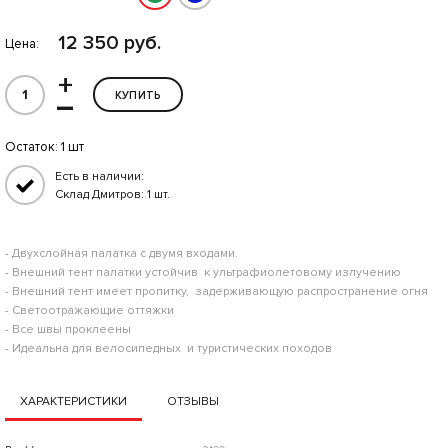
12 350 руб.
Цена:
+
–
КУПИТЬ
Остаток:
1 шт
Есть в наличии:
Склад Дмитров: 1 шт.
- Двухслойная палатка с двумя входами.
- Внешний тент палатки устойчив к ультрафиолетовому излучению
- Внешний тент имеет пропитку, задерживающую распространение огня
- Светоотражающие оттяжки
- Все швы проклеены
- Идеальна для велосипедных и туристических походов
ХАРАКТЕРИСТИКИ
ОТЗЫВЫ