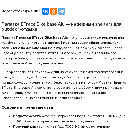
Поделитесь с друзьями!
Палатка BTrace Bike base Alu — надёжный shelters для
outdoor-отдыха
Палатка
Палатка BTrace Bike base Alu
— это продуманное решение для
комфортного ночлега на природе. 1-местная двухслойная конструкция
рассчитана на использование в двухсезонная режиме и обеспечивает
надёжную защиту от ветра, дождя и насекомых. Если вы планируете
поход, рыбалку, охоту или кемпинг — эта модель станет вашим надёжным
укрытием в любых погодных условиях.
Выбор палатки для похода — один из ключевых моментов подготовки к
выезду на природу. От правильно подобранного укрытия зависит не
только комфорт ночлега, но и безопасность в непогоду. Модель Палатка
BTrace Bike base Alu сочетает в себе лёгкость сборки, прочный каркас и
качественные материалы, которые выдерживают интенсивное
использование на протяжении многих сезонов.
Основные преимущества
Водостойкость
— тент выдерживает водяной столб 8000 мм, дно
— 6000 мм, что гарантирует сухость в дождливую погоду
Прочный каркас
— сплав ALU 7006 9,5 мм обеспечивают