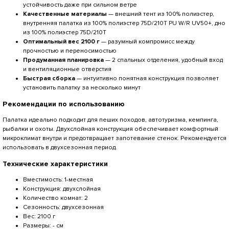
устойчивость даже при сильном ветре
Качественные материалы
— внешний тент из 100% полиэстер,
внутренняя палатка из 100% полиэстер 75D/210T PU W/R UV50+, дно
из 100% полиэстер 75D/210Т
Оптимальный вес 2100 г
— разумный компромисс между
прочностью и переносимостью
Продуманная планировка
— 2 спальных отделения, удобный вход
и вентиляционные отверстия
Быстрая сборка
— интуитивно понятная конструкция позволяет
установить палатку за несколько минут
Рекомендации по использованию
Палатка идеально подходит для пеших походов, автотуризма, кемпинга,
рыбалки и охоты. Двухслойная конструкция обеспечивает комфортный
микроклимат внутри и предотвращает запотевание стенок. Рекомендуется
использовать в двухсезонная период.
Технические характеристики
Вместимость: 1-местная
Конструкция: двухслойная
Количество комнат: 2
Сезонность: двухсезонная
Вес: 2100 г
Размеры: - см