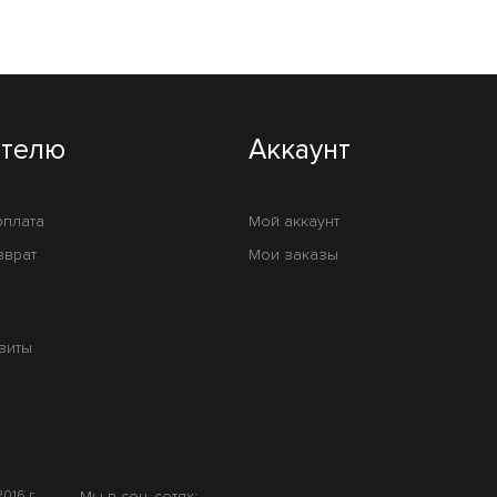
ателю
Аккаунт
оплата
Мой аккаунт
зврат
Мои заказы
зиты
016 г.
Мы в соц. сетях: