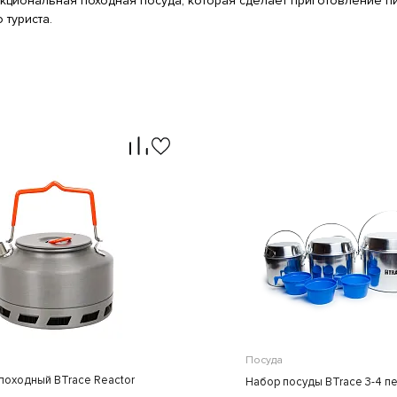
кциональная походная посуда, которая сделает приготовление п
туриста.
Посуда
походный BTrace Reactor
Набор посуды BTrace 3-4 п