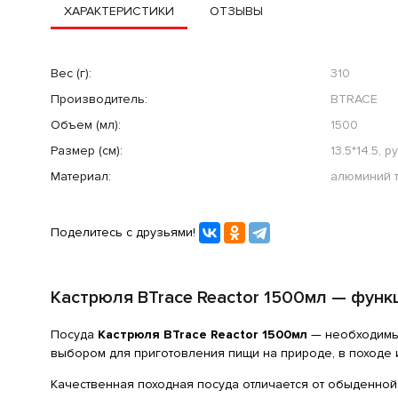
ХАРАКТЕРИСТИКИ
ОТЗЫВЫ
Вес (г):
310
Производитель:
BTRACE
Объем (мл):
1500
Размер (см):
13.5*14.5, р
Материал:
алюминий т
Поделитесь с друзьями!
Кастрюля BTrace Reactor 1500мл — функ
Посуда
Кастрюля BTrace Reactor 1500мл
— необходимый
выбором для приготовления пищи на природе, в походе 
Качественная походная посуда отличается от обыденно