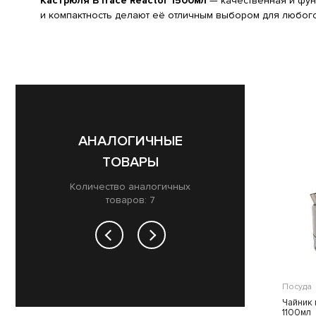
Кастрюля BTrace Reactor 1500мл
— качественная и фун
и компактность делают её отличным выбором для любого 
АНАЛОГИЧНЫЕ
ТОВАРЫ
Количество аналогичных
товаров: 7
Посуда
Посуда
Чайник 
Чайник походный BTrace 1,1л
1100мл