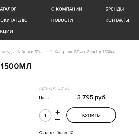
АТАЛОГ
О КОМПАНИИ
БРЕНДЫ
ПОКУПАТЕЛЮ
НОВОСТИ
КОНТАКТЫ
АКЦИИ
посуды, Чайники BTrace
Кастрюля BTrace Reactor 1500мл
 1500МЛ
Артикул: С0153
3 795 руб.
Цена:
+
КУПИТЬ
–
Остаток:
более 10