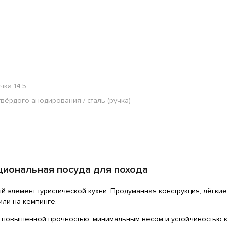
учка 14.5
вёрдого анодирования / сталь (ручка)
циональная посуда для похода
 элемент туристической кухни. Продуманная конструкция, лёгкие
или на кемпинге.
й повышенной прочностью, минимальным весом и устойчивостью 