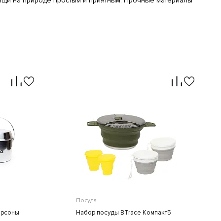
ищи на природе простым и приятным. Прочные материалы
Посуда
ерсоны
Набор посуды BTrace Компакт5