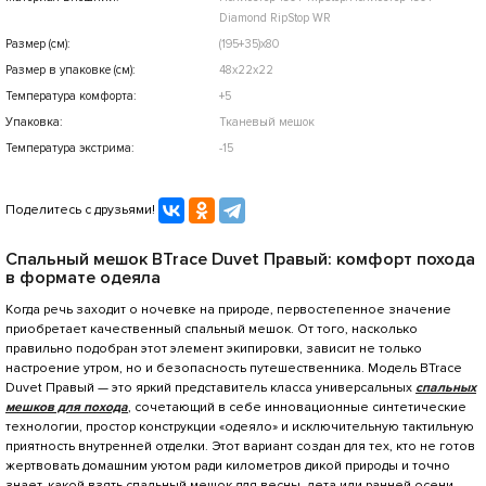
Diamond RipStop WR
Размер (см):
(195+35)х80
Размер в упаковке (см):
48х22х22
Температура комфорта:
+5
Упаковка:
Тканевый мешок
Температура экстрима:
-15
Поделитесь с друзьями!
Спальный мешок BTrace Duvet Правый: комфорт похода
в формате одеяла
Когда речь заходит о ночевке на природе, первостепенное значение
приобретает качественный спальный мешок. От того, насколько
правильно подобран этот элемент экипировки, зависит не только
настроение утром, но и безопасность путешественника. Модель BTrace
Duvet Правый — это яркий представитель класса универсальных
спальных
мешков для похода
, сочетающий в себе инновационные синтетические
технологии, простор конструкции «одеяло» и исключительную тактильную
приятность внутренней отделки. Этот вариант создан для тех, кто не готов
жертвовать домашним уютом ради километров дикой природы и точно
знает, какой взять спальный мешок для весны, лета или ранней осени.