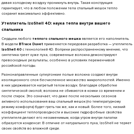
давая холодному воздуху проникнуть внутрь. Такая конструкция
гарантирует, что в любом положении тела спальный мешок тепло
сохранит максимально эффективно.
Утеплитель lzoShell 4D: наука тепла внутри вашего
спальника
Сердцем любого
теплого спального мешка
является его наполнитель.
В модели
BTrace Duvet
применяется передовая разработка — утеплитель
lzoShell 40
с технологией 4D. Вопреки распространенному мнению, что
синтетика греет хуже пуха, современные волокна демонстрируют
превосходные результаты, особенно в условиях переменчивой
российской погоды.
Разнонаправленные супертонкие полые волокна создают внутри
изоляционного слоя бесчисленное множество микрополостей. Именно
в них удерживается нагретый телом воздух. Благодаря обработке
синтетической смолой, волокна не сбиваются в комки со временем и
после стирок. Это означает, что даже после нескольких сезонов
активного использования ваш спальный мешок (по температурному
режиму комфорта) будет греть так же, как и новый. Более того, низкий
коэффициент теплопроводности и высокие гидрофобные свойства
утеплителя делают его незаменимым, когда утром внутри палатки
образуется конденсат. В отличие от натурального пуха, lzoShell не теряет
своих свойств во влажной среде.