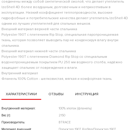
соединены между собой синтетической смолой, что делает утеплитель
lzoShell 4D более воздушным, долговечным и неприхотливым в
эксплуатации. Низкий коэффициент теплопроводности, высокие
гидрофобные и потребительские качества делают утеплитель lzoShell 4D
одним из лучших утеплителей для спальных мешков.
Внешний материал верхней части спальника
Polyester 190Т с плетением Rip Stop, специальная паропроницаемая
ткань, которая позволяет выводить пар не конденсируя влагу внутри
спальника.
Внешний материал нижней части спальника
Polyester 190Т с плетением Diamond Rip Stop со специальным
водонепроницаемым покрытием PU 250 мм водяного столба, надёжно
защищает спальник от повреждения и влаги.
Внутренний материал
Фланель 100% Cotton - шелковистая, мягкая и комфортная ткань.
ХАРАКТЕРИСТИКИ
ОТЗЫВЫ
ИНСТРУКЦИЯ
Внутренний материал:
100% хлопок (фланель)
Вес (г):
2150
Производитель:
BTRACE
Материал внешний:
Полиэстер 190Т RipStop/Полиэстер 190Т