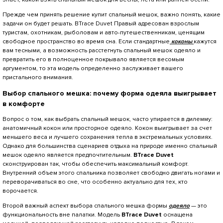
Прежде чем принять решение купит спальный мешок, важно понять, какие
задачи он будет решать. BTrace Duvet Правый адресован взрослым
туристам, охотникам, рыболовам и авто-путешественникам, ценящим
свободное пространство во время сна. Если стандартные
коконы
кажутся
вам тесными, а возможность расстегнуть спальный мешок одеяло и
превратить его в полноценное покрывало является весомым
аргументом, то эта модель определенно заслуживает вашего
пристального внимания.
Выбор спального мешка: почему форма одеяла выигрывает
в комфорте
Вопрос о том, как выбрать спальный мешок, часто упирается в дилемму:
анатомичный кокон или просторное одеяло. Кокон выигрывает за счет
меньшего веса и лучшего сохранения тепла в экстремальных условиях.
Однако для большинства сценариев отдыха на природе именно спальный
мешок одеяло является предпочтительным.
BTrace Duvet
сконструирован так, чтобы обеспечить максимальный комфорт.
Внутренний объем этого спальника
позволяет свободно двигать ногами и
переворачиваться во сне, что особенно актуально для тех, кто
ворочается.
Второй важный аспект выбора спального мешка формы
одеяло
— это
функциональность вне палатки. Модель
BTrace Duvet
оснащена