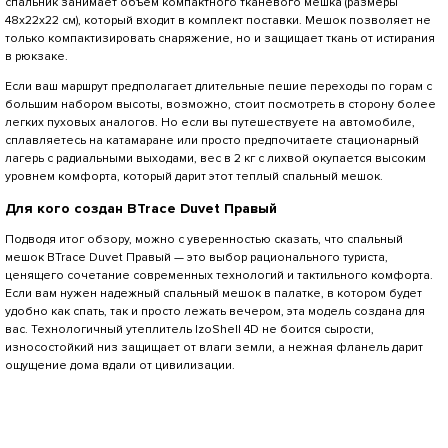
спальник занимает объем компактного тканевого мешка (размеры
48х22х22 см), который входит в комплект поставки. Мешок позволяет не
только компактизировать снаряжение, но и защищает ткань от истирания
в рюкзаке.
Если ваш маршрут предполагает длительные пешие переходы по горам с
большим набором высоты, возможно, стоит посмотреть в сторону более
легких пуховых аналогов. Но если вы путешествуете на автомобиле,
сплавляетесь на катамаране или просто предпочитаете стационарный
лагерь с радиальными выходами, вес в 2 кг с лихвой окупается высоким
уровнем комфорта, который дарит этот теплый спальный мешок.
Для кого создан BTrace Duvet Правый
Подводя итог обзору, можно с уверенностью сказать, что спальный
мешок BTrace Duvet Правый
— это выбор рационального туриста,
ценящего сочетание современных технологий и тактильного комфорта.
Если вам нужен надежный спальный мешок в палатке, в котором будет
удобно как спать, так и просто лежать вечером, эта модель создана для
вас. Технологичный утеплитель lzoShell 4D не боится сырости,
износостойкий низ защищает от влаги земли, а нежная фланель дарит
ощущение дома вдали от цивилизации.