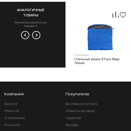
АНАЛОГИЧНЫЕ
ТОВАРЫ
Количество аналогичных
товаров: 5
Спальники
Спальники
Спальный мешок BTrace Broad
Спальный мешок BTrace Mega
Правый
Левый
Компания
Покупателю
Каталог
Доставка и оплата
Новости
Обмен и возврат
О компании
Гарантии
Контакты
Бренды