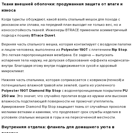
Ткани внешней оболочки: продуманная защита от влаги и
износа
Когда туристы обсуждают, какой взять спальный мешок для похода с
рюкзаком или сплава, на передний план выходит не только вес, но и
износостойкость тканей. Инженеры BTRACE применили асимметричный
подход к пошиву
BTrace Duvet
.
Верхняя часть спального мешка, которая контактирует с воздухом палатки
и лицом человека, выполнена из
Polyester 190T
с плетением
Rip Stop
.
Это легкая паропроницаемая мембрана. Ее задача — выпускать
испарения тела наружу, не допуская образования «эффекта конденсата»
внутри. Благодаря этому внутри поддерживается сухой и здоровый
микроклимат.
Нижняя часть спальника, которая соприкасается с ковриком (пенкой) и
потенциально влажной травой или землей, сшита из усиленного
Polyester 190T Diamond Rip Stop
с водонепроницаемым покрытием
PU
250 мм
. Это значит, что случайно пролитая вода из кружки или высокая
влажность подстилающей поверхности не промочат утеплитель.
Армирование Diamond Rip Stop защищает ткань от случайных проколов
мелкими ветками и камнями, что продлевает срок службы изделия в
условиях спальных мешков в горы и на пересеченной местности.
Внутренняя отделка: фланель для домашнего уюта в