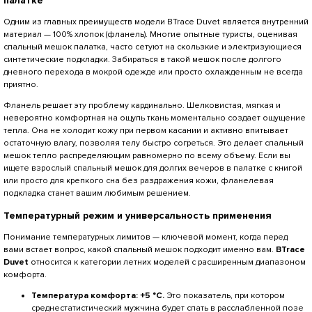
палатке
Одним из главных преимуществ модели BTrace Duvet является внутренний
материал — 100% хлопок (фланель). Многие опытные туристы, оценивая
спальный мешок палатка, часто сетуют на скользкие и электризующиеся
синтетические подкладки. Забираться в такой мешок после долгого
дневного перехода в мокрой одежде или просто охлажденным не всегда
приятно.
Фланель решает эту проблему кардинально. Шелковистая, мягкая и
невероятно комфортная на ощупь ткань моментально создает ощущение
тепла. Она не холодит кожу при первом касании и активно впитывает
остаточную влагу, позволяя телу быстро согреться. Это делает спальный
мешок тепло распределяющим равномерно по всему объему. Если вы
ищете взрослый спальный мешок для долгих вечеров в палатке с книгой
или просто для крепкого сна без раздражения кожи, фланелевая
подкладка станет вашим любимым решением.
Температурный режим и универсальность применения
Понимание температурных лимитов — ключевой момент, когда перед
вами встает вопрос, какой спальный мешок подходит именно вам.
BTrace
Duvet
относится к категории летних моделей с расширенным диапазоном
комфорта.
Температура комфорта: +5 °C.
Это показатель, при котором
среднестатистический мужчина будет спать в расслабленной позе