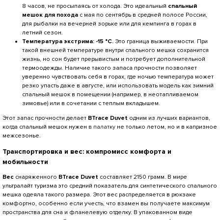
8 часов, не просыпаясь от холода. Это идеальный
спальный
мешок для похода
с мая по сентябрь в средней полосе России,
для рыбалки на вечерней зорьке или для кемпинга в горах в
летний сезон.
Температура экстрима: -15 °C.
Это граница выживаемости. При
такой внешней температуре внутри спального мешка сохранится
жизнь, но сон будет прерывистым и потребует дополнительной
термоодежды. Наличие такого запаса прочности позволяет
уверенно чувствовать себя в горах, где ночью температура может
резко упасть даже в августе, или использовать модель как зимний
спальный мешок в помещении (например, в неотапливаемом
зимовье) или в сочетании с теплым вкладышем.
Этот запас прочности делает
BTrace Duvet
одним из лучших вариантов,
когда спальный мешок нужен
в палатку
не только летом, но и в капризное
межсезонье.
Транспортировка и вес: компромисс комфорта и
мобильности
Вес
снаряженного
BTrace Duvet
составляет 2150 грамм. В мире
ультралайт туризма это средний показатель для синтетического спального
мешка одеяла такого размера. Этот вес распределяется в рюкзаке
комфортно, особенно если учесть, что взамен вы получаете максимум
пространства для сна и фланелевую отделку. В упакованном виде