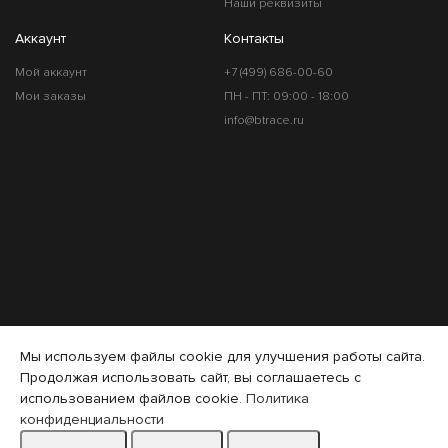
Наши реквизиты
Аккаунт
Контакты
Мой аккаунт
+7 (499) 686-00-60
Мои заказы
ПН - ПТ: 09:00 - 18:00
info@btrace.ru
Мы используем файлы cookie для улучшения работы сайта.
Продолжая использовать сайт, вы соглашаетесь с
использованием файлов cookie.
Политика
конфиденциальности