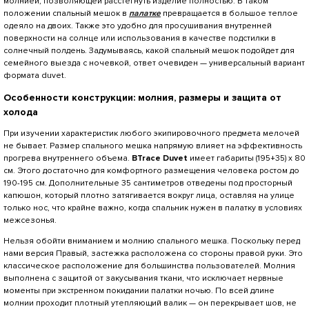
молнией, позволяющей расстегнуть изделие полностью. В таком
положении спальный мешок в
палатке
превращается в большое теплое
одеяло на двоих. Также это удобно для просушивания внутренней
поверхности на солнце или использования в качестве подстилки в
солнечный полдень. Задумываясь, какой спальный мешок подойдет для
семейного выезда с ночевкой, ответ очевиден — универсальный вариант
формата duvet.
Особенности конструкции: молния, размеры и защита от
холода
При изучении характеристик любого экипировочного предмета мелочей
не бывает. Размер спального мешка напрямую влияет на эффективность
прогрева внутреннего объема.
BTrace Duvet
имеет габариты (195+35) х 80
см. Этого достаточно для комфортного размещения человека ростом до
190-195 см. Дополнительные 35 сантиметров отведены под просторный
капюшон, который плотно затягивается вокруг лица, оставляя на улице
только нос, что крайне важно, когда спальник нужен в палатку в условиях
межсезонья.
Нельзя обойти вниманием и молнию спального мешка. Поскольку перед
нами версия Правый, застежка расположена со стороны правой руки. Это
классическое расположение для большинства пользователей. Молния
выполнена с защитой от закусывания ткани, что исключает нервные
моменты при экстренном покидании палатки ночью. По всей длине
молнии проходит плотный утепляющий валик — он перекрывает шов, не