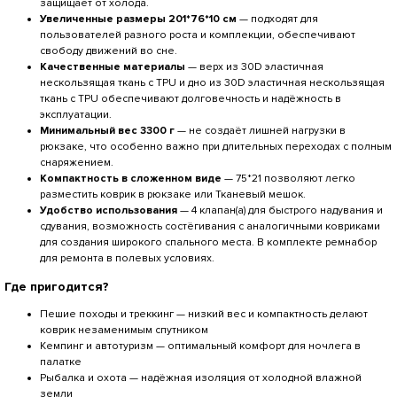
защищает от холода.
Увеличенные размеры 201*76*10 см
— подходят для
пользователей разного роста и комплекции, обеспечивают
свободу движений во сне.
Качественные материалы
— верх из 30D эластичная
нескользящая ткань с TPU и дно из 30D эластичная нескользящая
ткань с TPU обеспечивают долговечность и надёжность в
эксплуатации.
Минимальный вес 3300 г
— не создаёт лишней нагрузки в
рюкзаке, что особенно важно при длительных переходах с полным
снаряжением.
Компактность в сложенном виде
— 75*21 позволяют легко
разместить коврик в рюкзаке или Тканевый мешок.
Удобство использования
— 4 клапан(а) для быстрого надувания и
сдувания, возможность состёгивания с аналогичными ковриками
для создания широкого спального места. В комплекте ремнабор
для ремонта в полевых условиях.
Где пригодится?
Пешие походы и треккинг — низкий вес и компактность делают
коврик незаменимым спутником
Кемпинг и автотуризм — оптимальный комфорт для ночлега в
палатке
Рыбалка и охота — надёжная изоляция от холодной влажной
земли