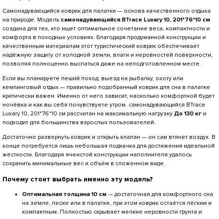
Самонадувающийся коврик для палатки — основа качественного отдыха
на природе. Модель
самонадувающийся BTrace Luxary 10, 201*76*10 см
создана для тех, кто ищет оптимальное сочетание веса, компактности и
комфорта в походных условиях. Благодаря продуманной конструкции и
качественным материалам этот туристический коврик обеспечивает
надёжную защиту от холодной земли, влаги и неровностей поверхности,
позволяя полноценно выспаться даже на неподготовленном месте.
Если вы планируете пеший поход, выезд на рыбалку, охоту или
кемпинговый отдых — правильно подобранный коврик для сна в палатке
критически важен. Именно от него зависит, насколько комфортной будет
ночёвка и как вы себя почувствуете утром. самонадувающийся BTrace
Luxary 10, 201*76*10 см рассчитан на максимальную нагрузку
До 130 кг
и
подходит для большинства взрослых пользователей.
Достаточно развернуть коврик и открыть клапан — он сам втянет воздух. В
конце потребуется лишь небольшая подкачка для достижения идеальной
жёсткости. Благодаря ячеистой конструкции наполнителя удалось
сохранить минимальные вес и объём в сложенном виде.
Почему стоит выбрать именно эту модель?
Оптимальная толщина 10 см
— достаточная для комфортного сна
на земле, песке или в палатке, при этом коврик остаётся лёгким и
компактным. Полностью скрывает мелкие неровности грунта и