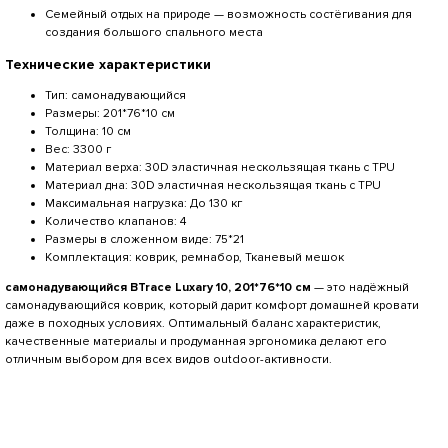
Семейный отдых на природе — возможность состёгивания для
создания большого спального места
Технические характеристики
Тип: самонадувающийся
Размеры: 201*76*10 см
Толщина: 10 см
Вес: 3300 г
Материал верха: 30D эластичная нескользящая ткань с TPU
Материал дна: 30D эластичная нескользящая ткань с TPU
Максимальная нагрузка: До 130 кг
Количество клапанов: 4
Размеры в сложенном виде: 75*21
Комплектация: коврик, ремнабор, Тканевый мешок
самонадувающийся BTrace Luxary 10, 201*76*10 см
— это надёжный
самонадувающийся коврик, который дарит комфорт домашней кровати
даже в походных условиях. Оптимальный баланс характеристик,
качественные материалы и продуманная эргономика делают его
отличным выбором для всех видов outdoor-активности.