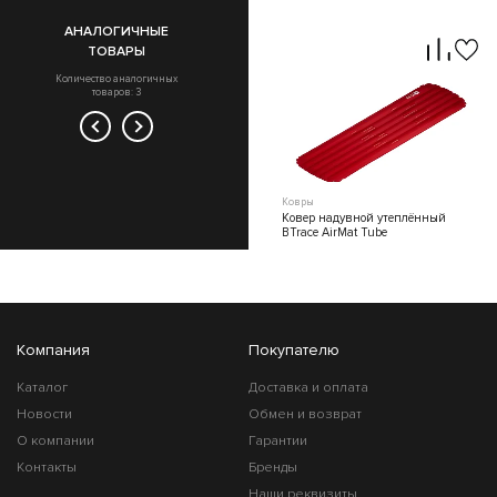
АНАЛОГИЧНЫЕ
ТОВАРЫ
Количество аналогичных
товаров: 3
Ковры
Ковры
Ковер самонадувающийся BTrace
Ковер надувной утеплённый
Luxary 10 Double, 201*132*10 см
BTrace AirMat Tube
Компания
Покупателю
Каталог
Доставка и оплата
Новости
Обмен и возврат
О компании
Гарантии
Контакты
Бренды
Наши реквизиты