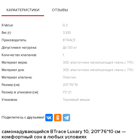
ХАРАКТЕРИСТИКИ
ОТЗЫВЫ
R-Value:
9,3
Вес (г):
3300
Производитель:
BTRACE
Допустимая нагрузка:
До 130 кг
Количество клапанов:
1
Материал верха:
30D эластичная нескользящая ткань с TPU
Материал дна:
30D эластичная нескользящая ткань с TPU
Материал клапана:
Пластик
Размер (см):
201*76*10
Размер в упаковке (см):
75*21
Упаковка:
Тканевый мешок
Поделитесь с друзьями!
самонадувающийся BTrace Luxary 10, 201*76*10 см —
комфортный сон в любых условиях