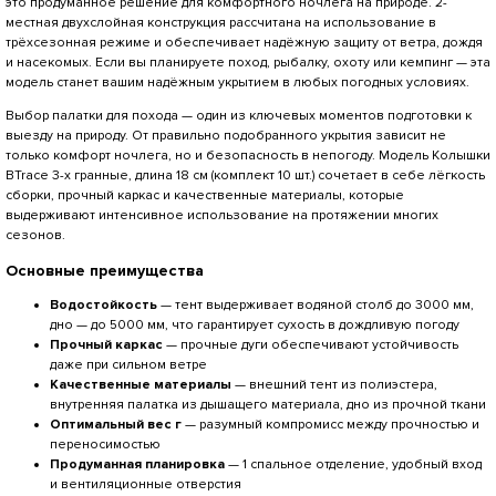
это продуманное решение для комфортного ночлега на природе. 2-
местная двухслойная конструкция рассчитана на использование в
трёхсезонная режиме и обеспечивает надёжную защиту от ветра, дождя
и насекомых. Если вы планируете поход, рыбалку, охоту или кемпинг — эта
модель станет вашим надёжным укрытием в любых погодных условиях.
Выбор палатки для похода — один из ключевых моментов подготовки к
выезду на природу. От правильно подобранного укрытия зависит не
только комфорт ночлега, но и безопасность в непогоду. Модель Колышки
BTrace 3-х гранные, длина 18 см (комплект 10 шт.) сочетает в себе лёгкость
сборки, прочный каркас и качественные материалы, которые
выдерживают интенсивное использование на протяжении многих
сезонов.
Основные преимущества
Водостойкость
— тент выдерживает водяной столб до 3000 мм,
дно — до 5000 мм, что гарантирует сухость в дождливую погоду
Прочный каркас
— прочные дуги обеспечивают устойчивость
даже при сильном ветре
Качественные материалы
— внешний тент из полиэстера,
внутренняя палатка из дышащего материала, дно из прочной ткани
Оптимальный вес г
— разумный компромисс между прочностью и
переносимостью
Продуманная планировка
— 1 спальное отделение, удобный вход
и вентиляционные отверстия