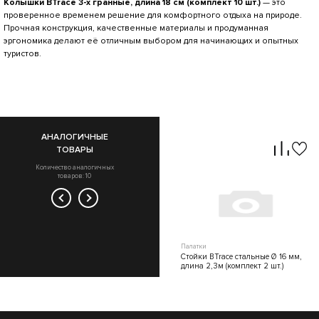
Колышки BTrace 3-х гранные, длина 18 см (комплект 10 шт.)
— это
проверенное временем решение для комфортного отдыха на природе.
Прочная конструкция, качественные материалы и продуманная
эргономика делают её отличным выбором для начинающих и опытных
туристов.
АНАЛОГИЧНЫЕ
ТОВАРЫ
Количество аналогичных
товаров: 10
Палатки
Палатки
Каркас BTrace для палатки Castle
Стойки BTrace стальные Ø 16 мм,
длина 2,3м (комплект 2 шт.)