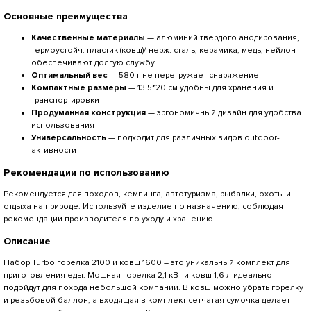
Основные преимущества
Качественные материалы
— алюминий твёрдого анодирования,
термоустойч. пластик (ковш)/ нерж. сталь, керамика, медь, нейлон
обеспечивают долгую службу
Оптимальный вес
— 580 г не перегружает снаряжение
Компактные размеры
— 13.5*20 см удобны для хранения и
транспортировки
Продуманная конструкция
— эргономичный дизайн для удобства
использования
Универсальность
— подходит для различных видов outdoor-
активности
Рекомендации по использованию
Рекомендуется для походов, кемпинга, автотуризма, рыбалки, охоты и
отдыха на природе. Используйте изделие по назначению, соблюдая
рекомендации производителя по уходу и хранению.
Описание
Набор Turbo горелка 2100 и ковш 1600 – это уникальный комплект для
приготовления еды. Мощная горелка 2,1 кВт и ковш 1,6 л идеально
подойдут для похода небольшой компании. В ковш можно убрать горелку
и резьбовой баллон, а входящая в комплект сетчатая сумочка делает