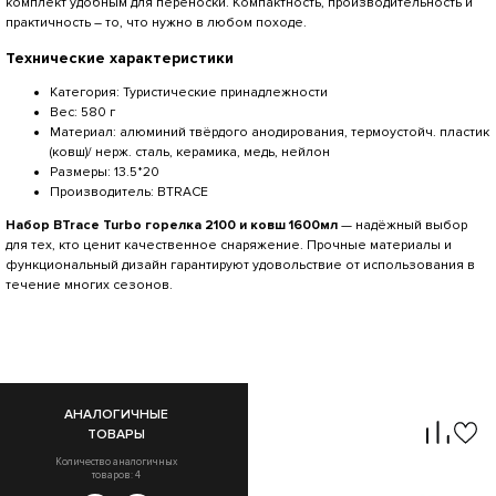
комплект удобным для переноски. Компактность, производительность и
практичность – то, что нужно в любом походе.
Технические характеристики
Категория: Туристические принадлежности
Вес: 580 г
Материал: алюминий твёрдого анодирования, термоустойч. пластик
(ковш)/ нерж. сталь, керамика, медь, нейлон
Размеры: 13.5*20
Производитель: BTRACE
Набор BTrace Turbo горелка 2100 и ковш 1600мл
— надёжный выбор
для тех, кто ценит качественное снаряжение. Прочные материалы и
функциональный дизайн гарантируют удовольствие от использования в
течение многих сезонов.
АНАЛОГИЧНЫЕ
ТОВАРЫ
Количество аналогичных
товаров: 4