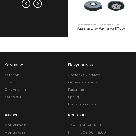
Туристические принадлежности
Туристические принадлежности
Горелка туристическая BTrace G6
Адаптер шток баллонов BTrace
Компания
Покупателю
Каталог
Доставка и оплата
Новости
Обмен и возврат
О компании
Гарантии
Контакты
Бренды
Наши реквизиты
Аккаунт
Контакты
Мой аккаунт
+7 (499) 686-00-60
Мои заказы
ПН - ПТ: 09:00 - 18:00