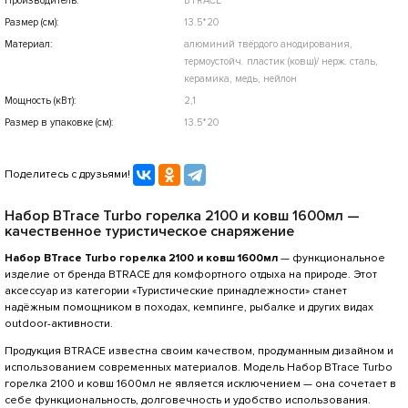
Производитель:
BTRACE
Размер (см):
13.5*20
Материал:
алюминий твёрдого анодирования,
термоустойч. пластик (ковш)/ нерж. сталь,
керамика, медь, нейлон
Мощность (кВт):
2,1
Размер в упаковке (см):
13.5*20
Поделитесь с друзьями!
Набор BTrace Turbo горелка 2100 и ковш 1600мл —
качественное туристическое снаряжение
Набор BTrace Turbo горелка 2100 и ковш 1600мл
— функциональное
изделие от бренда BTRACE для комфортного отдыха на природе. Этот
аксессуар из категории «Туристические принадлежности» станет
надёжным помощником в походах, кемпинге, рыбалке и других видах
outdoor-активности.
Продукция BTRACE известна своим качеством, продуманным дизайном и
использованием современных материалов. Модель Набор BTrace Turbo
горелка 2100 и ковш 1600мл не является исключением — она сочетает в
себе функциональность, долговечность и удобство использования.