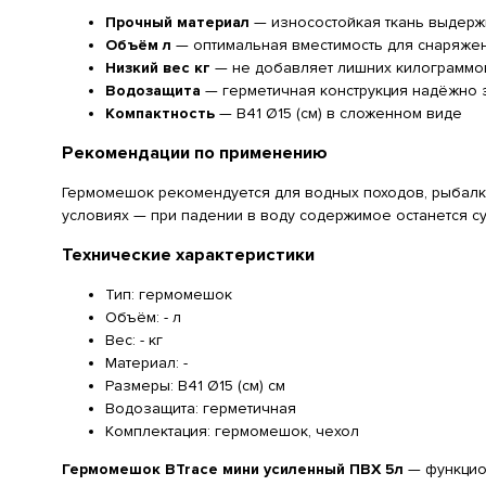
Прочный материал
— износостойкая ткань выдерж
Объём л
— оптимальная вместимость для снаряже
Низкий вес кг
— не добавляет лишних килограммов
Водозащита
— герметичная конструкция надёжно з
Компактность
— В41 Ø15 (см) в сложенном виде
Рекомендации по применению
Гермомешок рекомендуется для водных походов, рыбалки,
условиях — при падении в воду содержимое останется су
Технические характеристики
Тип: гермомешок
Объём: - л
Вес: - кг
Материал: -
Размеры: В41 Ø15 (см) см
Водозащита: герметичная
Комплектация: гермомешок, чехол
Гермомешок BTrace мини усиленный ПВХ 5л
— функцион