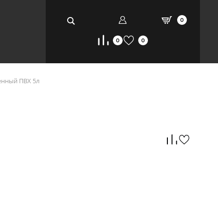
0
0
0
енный ПВХ 5л