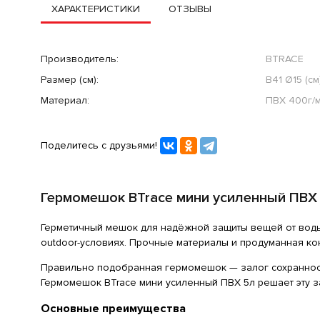
ХАРАКТЕРИСТИКИ
ОТЗЫВЫ
Производитель:
BTRACE
Размер (см):
В41 Ø15 (см
Материал:
ПВХ 400г/
Поделитесь с друзьями!
Гермомешок BTrace мини усиленный ПВХ
Герметичный мешок для надёжной защиты вещей от вод
outdoor-условиях. Прочные материалы и продуманная ко
Правильно подобранная гермомешок — залог сохранности 
Гермомешок BTrace мини усиленный ПВХ 5л решает эту з
Основные преимущества