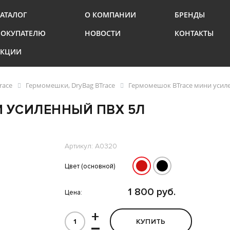
АТАЛОГ
О КОМПАНИИ
БРЕНДЫ
ПОКУПАТЕЛЮ
НОВОСТИ
КОНТАКТЫ
АКЦИИ
race
Гермомешки, DryBag BTrace
Гермомешок BTrace мини усил
 УСИЛЕННЫЙ ПВХ 5Л
Артикул: A0320
Цвет (основной)
1 800 руб.
Цена:
+
КУПИТЬ
–