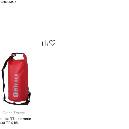
условиях.
, Сумки, Гермы
ешок BTrace мини
ый ПВХ 16л