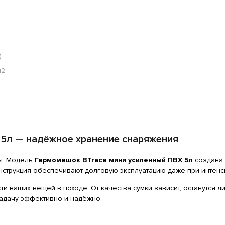
)
м2
 5л — надёжное хранение снаряжения
ы. Модель
Гермомешок BTrace мини усиленный ПВХ 5л
создана 
нструкция обеспечивают долговую эксплуатацию даже при интен
ваших вещей в походе. От качества сумки зависит, останутся ли
адачу эффективно и надёжно.