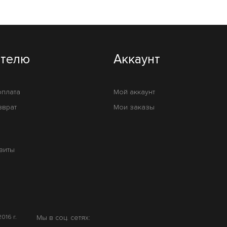
ателю
Аккаунт
оплата
Мой аккаунт
зврат
Мои заказы
зиты
016 г.
Мы в соц. сетях: