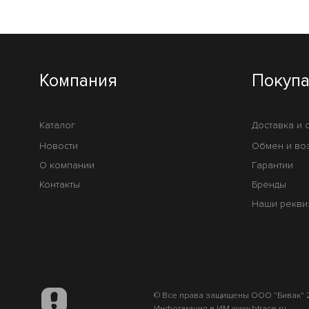
Компания
Покуп
Каталог
Доставка и 
Новости
Обмен и во
О компании
Гарантии
Контакты
Бренды
Наши рекви
© Все права защищены ООО "Бивак" 2
Информация в ИМ www.btrace.ru