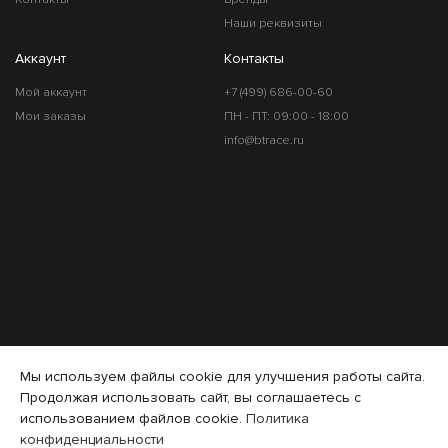
Наши реквизиты
Аккаунт
Контакты
Мой аккаунт
+7 (499) 686-00-60
Мои заказы
ПН - ПТ: 09:00 - 18:00
info@btrace.ru
Мы используем файлы cookie для улучшения работы сайта.
Продолжая использовать сайт, вы соглашаетесь с
использованием файлов cookie.
Политика
конфиденциальности