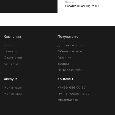
Палатки
Палатки
Палатка BTrace Tube 4 Big
Палатка BTrace BigTeam 4
Компания
Покупателю
Каталог
Доставка и оплата
Новости
Обмен и возврат
О компании
Гарантии
Контакты
Бренды
Наши реквизиты
Аккаунт
Контакты
Мой аккаунт
+7 (499) 686-00-60
Мои заказы
ПН - ПТ: 09:00 - 18:00
info@btrace.ru