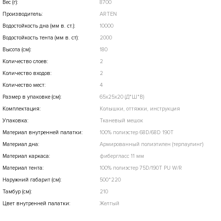
Вес (г):
8700
Производитель:
ARTEN
Водостойкость дна (мм в. ст.):
10000
Водостойкость тента (мм в. ст):
2000
Высота (см):
180
Количество слоев:
2
Количество входов:
2
Количество мест:
4
Размер в упаковке (см):
65x25x20 (Д*Ш*В)
Комплектация:
Колышки, оттяжки, инструкция
Упаковка:
Тканевый мешок
Материал внутренней палатки:
100% полиэстер 68D/68D 190T
Материал дна:
Армированный полиэтилен (терпаулинг)
Материал каркаса:
фибергласс 11 мм
Материал тента:
100% полиэстер 75D/190T PU W/R
Наружний габарит (см):
500*220
Тамбур (см):
210
Цвет внутренней палатки:
Желтый