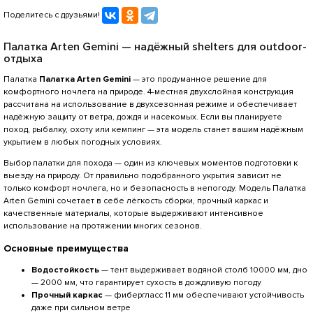
Поделитесь с друзьями!
Палатка Arten Gemini — надёжный shelters для outdoor-
отдыха
Палатка
Палатка Arten Gemini
— это продуманное решение для
комфортного ночлега на природе. 4-местная двухслойная конструкция
рассчитана на использование в двухсезонная режиме и обеспечивает
надёжную защиту от ветра, дождя и насекомых. Если вы планируете
поход, рыбалку, охоту или кемпинг — эта модель станет вашим надёжным
укрытием в любых погодных условиях.
Выбор палатки для похода — один из ключевых моментов подготовки к
выезду на природу. От правильно подобранного укрытия зависит не
только комфорт ночлега, но и безопасность в непогоду. Модель Палатка
Arten Gemini сочетает в себе лёгкость сборки, прочный каркас и
качественные материалы, которые выдерживают интенсивное
использование на протяжении многих сезонов.
Основные преимущества
Водостойкость
— тент выдерживает водяной столб 10000 мм, дно
— 2000 мм, что гарантирует сухость в дождливую погоду
Прочный каркас
— фибергласс 11 мм обеспечивают устойчивость
даже при сильном ветре