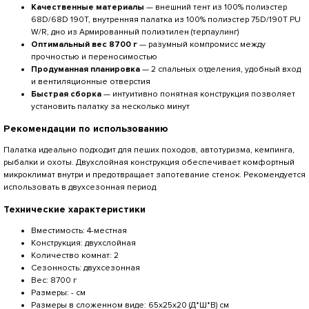
Качественные материалы
— внешний тент из 100% полиэстер
68D/68D 190T, внутренняя палатка из 100% полиэстер 75D/190T PU
W/R, дно из Армированный полиэтилен (терпаулинг)
Оптимальный вес 8700 г
— разумный компромисс между
прочностью и переносимостью
Продуманная планировка
— 2 спальных отделения, удобный вход
и вентиляционные отверстия
Быстрая сборка
— интуитивно понятная конструкция позволяет
установить палатку за несколько минут
Рекомендации по использованию
Палатка идеально подходит для пеших походов, автотуризма, кемпинга,
рыбалки и охоты. Двухслойная конструкция обеспечивает комфортный
микроклимат внутри и предотвращает запотевание стенок. Рекомендуется
использовать в двухсезонная период.
Технические характеристики
Вместимость: 4-местная
Конструкция: двухслойная
Количество комнат: 2
Сезонность: двухсезонная
Вес: 8700 г
Размеры: - см
Размеры в сложенном виде: 65x25x20 (Д*Ш*В) см